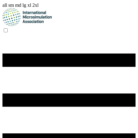
all
sm
md
lg
xl
2xl